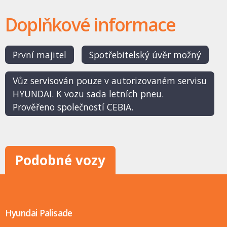
Doplňkové informace
První majitel
Spotřebitelský úvěr možný
Vůz servisován pouze v autorizovaném servisu
HYUNDAI. K vozu sada letních pneu.
Prověřeno společností CEBIA.
Podobné vozy
Hyundai Palisade