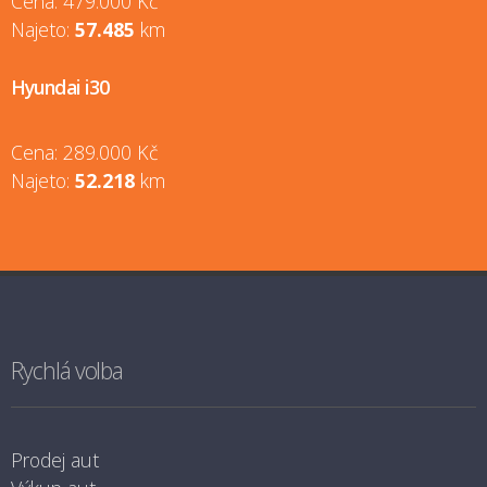
Cena: 479.000 Kč
Najeto:
57.485
km
Hyundai i30
Cena: 289.000 Kč
Najeto:
52.218
km
Rychlá volba
Prodej aut