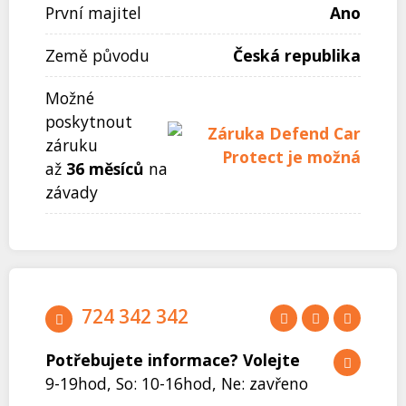
První majitel
Ano
Země původu
Česká republika
Možné
poskytnout
záruku
až
36 měsíců
na
závady
724 342 342
Potřebujete informace? Volejte
9-19hod, So: 10-16hod, Ne: zavřeno