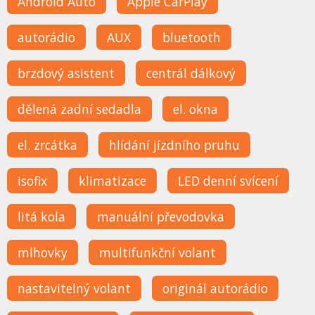
Android Auto
Apple CarPlay
autorádio
AUX
bluetooth
brzdový asistent
centrál dálkový
dělená zadní sedadla
el. okna
el. zrcátka
hlídání jízdního pruhu
isofix
klimatizace
LED denní svícení
litá kola
manuální převodovka
mlhovky
multifunkční volant
nastavitelný volant
originál autorádio