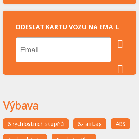
ODESLAT KARTU VOZU NA EMAIL
Výbava
6 rychlostních stupňů
6x airbag
ABS