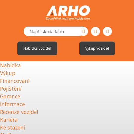
Nabídka vozidel
Výkup vozidel
Nabídka
Výkup
Financování
Pojištění
Garance
Informace
Recenze vozidel
Kariéra
Ke stažení