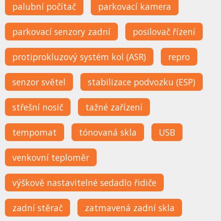
palubní počítač
parkovací kamera
parkovací senzory zadní
posilovač řízení
protiprokluzový systém kol (ASR)
repro
senzor světel
stabilizace podvozku (ESP)
střešní nosič
tažné zařízení
tempomat
tónovaná skla
USB
venkovní teploměr
výškově nastavitelné sedadlo řidiče
zadní stěrač
zatmavená zadní skla