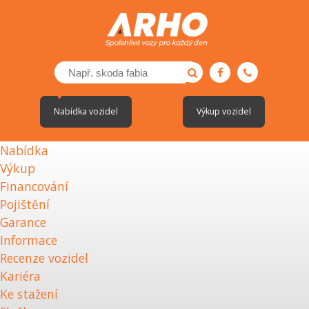
Nabídka vozidel
Výkup vozidel
Nabídka
Výkup
Financování
Pojištění
Garance
Informace
Recenze vozidel
Kariéra
Ke stažení