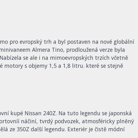
mo pro evropský trh a byl postaven na nové globální
m minivaneem Almera Tino, prodloužená verze byla
 Nabízela se ale i na mimoevropských trzích včetně
motory s objemy 1,5 a 1,8 litru. které se stejně
rtovní kupé Nissan 240Z. Na tuto legendu se japonská
rtovníí náčiní, tvrdý podvozek, atmosféricky plněný
ělá ze 350Z další legendu. Exteriér je čistě módní