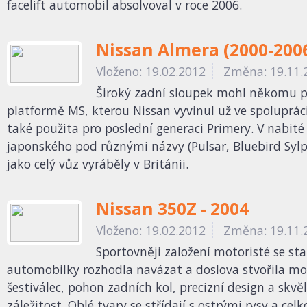
facelift automobil absolvoval v roce 2006.
Nissan Almera (2000-200
Vloženo: 19.02.2012
Změna: 19.11.
Široký zadní sloupek mohl někomu př
platformě MS, kterou Nissan vyvinul už ve spoluprá
také použita pro poslední generaci Primery. V nabité
japonského pod různými názvy (Pulsar, Bluebird Sylp
jako celý vůz vyráběly v Británii.
Nissan 350Z - 2004
Vloženo: 19.02.2012
Změna: 19.11.
Sportovněji založení motoristé se st
automobilky rozhodla navázat a doslova stvořila mo
šestiválec, pohon zadních kol, precizní design a skvě
záležitost. Oblé tvary se střídají s ostrými rysy a ce