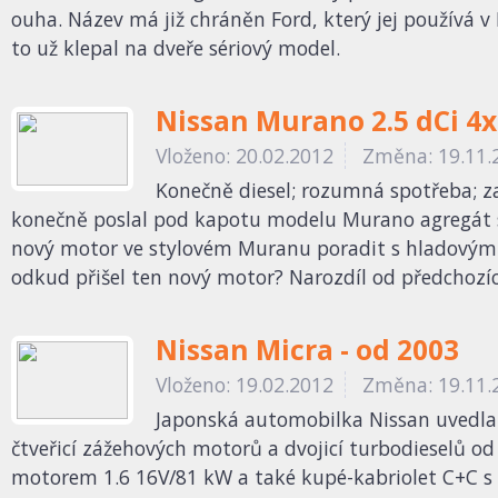
ouha. Název má již chráněn Ford, který jej používá 
to už klepal na dveře sériový model.
Nissan Murano 2.5 dCi 4
Vloženo: 20.02.2012
Změna: 19.11.
Konečně diesel; rozumná spotřeba; za
konečně poslal pod kapotu modelu Murano agregát spal
nový motor ve stylovém Muranu poradit s hladovými 
odkud přišel ten nový motor? Narozdíl od předchozích
Nissan Micra - od 2003
Vloženo: 19.02.2012
Změna: 19.11.
Japonská automobilka Nissan uvedla t
čtveřicí zážehových motorů a dvojicí turbodieselů od
motorem 1.6 16V/81 kW a také kupé-kabriolet C+C s e