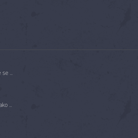
se ...
ko ...