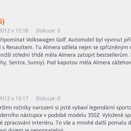
6)
2012 v 15:18
Diskuze: 0
ipomínat Volkswagen Golf. Automobil byl vyvinut pří
ci s Renaultem. Tu Almera sdílela nejen se spřízněný
 nižší střední třídě měla Almera zatopit bestsellerům.
hy, Sentra, Sunny). Pod kapotou měla Almera zážehové 
2012 v 15:17
Diskuze: 0
aršími ročníky narození si jistě vybaví legendární spo
derního nástupce v podobě modelu 350Z. Vyloženě spo
lé zpracování interiéru. To vše a mnohé další pomalu d
lkový dojem je nepopsatelný.