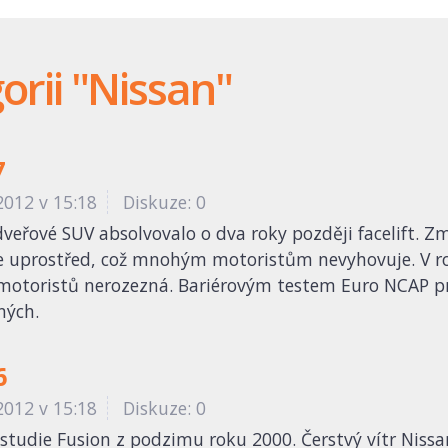
orii "Nissan"
7
2012 v 15:18
Diskuze: 0
tidveřové SUV absolvovalo o dva roky později facelift.
 je uprostřed, což mnohým motoristům nevyhovuje. V r
otoristů nerozezná. Bariérovým testem Euro NCAP pro
ných.
6
2012 v 15:18
Diskuze: 0
udie Fusion z podzimu roku 2000. Čerstvý vítr Nissan