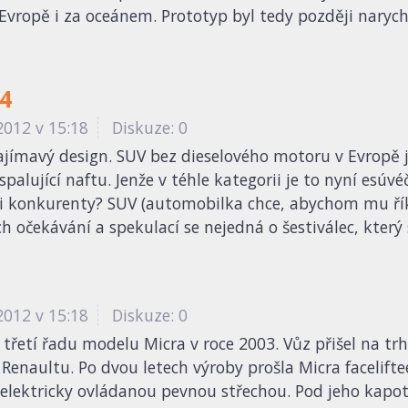
v Evropě i za oceánem. Prototyp byl tedy později nary
x4
2012 v 15:18
Diskuze: 0
jímavý design. SUV bez dieselového motoru v Evropě j
ující naftu. Jenže v téhle kategorii je to nyní esúvéč
konkurenty? SUV (automobilka chce, abychom mu říkal
 očekávání a spekulací se nejedná o šestiválec, který
2012 v 15:18
Diskuze: 0
řetí řadu modelu Micra v roce 2003. Vůz přišel na tr
 Renaultu. Po dvou letech výroby prošla Micra facelift
lektricky ovládanou pevnou střechou. Pod jeho kapotu